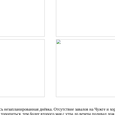
сь незапланированная днёвка. Отсутствие завалов на Чужге и хо
торопиться, тем более второго мая с утра до вечера поливал дож