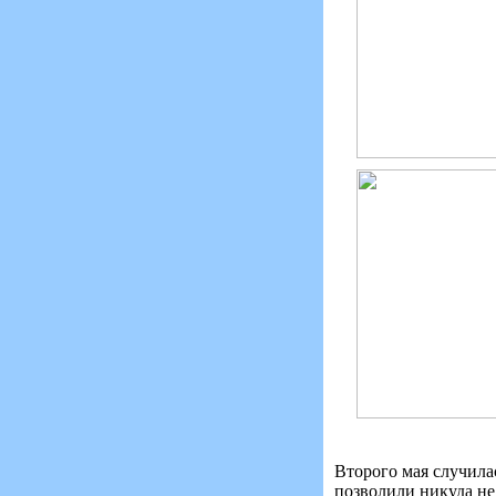
Второго мая случила
позволили никуда не 