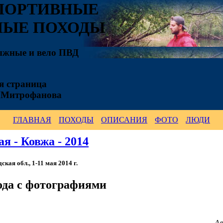
ПОРТИВНЫЕ
НЫЕ ПОХОДЫ
ыжные и вело ПВД
 страница
 Митрофанова
ГЛАВНАЯ
ПОХОДЫ
ОПИСАНИЯ
ФОТО
ЛЮДИ
я - Ковжа - 2014
кая обл., 1-11 мая 2014 г.
ода с фотографиями
А