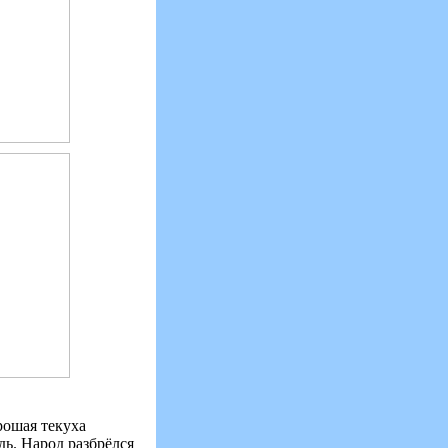
рошая текуха
дь. Народ разбрёлся