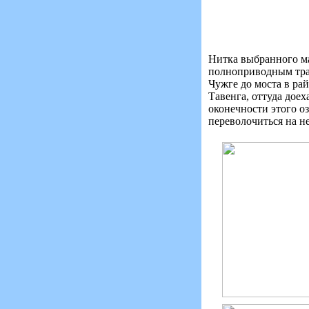
Нитка выбранного ма
полноприводным тран
Чужге до моста в ра
Тавенга, оттуда доех
оконечности этого о
переволочиться на н