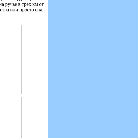
а ручье в трёх км от
остра или просто спал