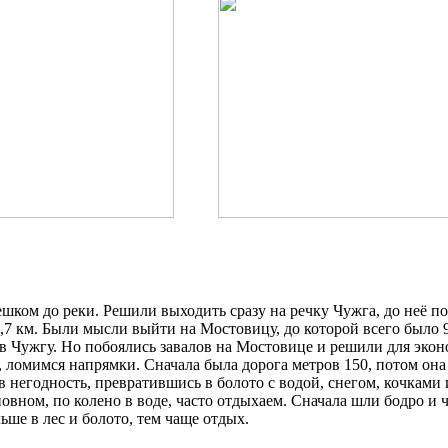
ком до реки. Решили выходить сразу на речку Чужга, до неё по т
3,7 км. Были мысли выйти на Мостовицу, до которой всего было 
 в Чужгу. Но побоялись завалов на Мостовице и решили для эко
, ломимся напрямки. Сначала была дорога метров 150, потом она 
 негодность, превратившись в болото с водой, снегом, кочками 
овном, по колено в воде, часто отдыхаем. Сначала шли бодро и 
ьше в лес и болото, тем чаще отдых.