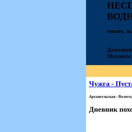
НЕС
ВОД
пешие, л
Домашняя
Михаила
Чужга - Пуста
Архангельская - Вологодс
Дневник пох