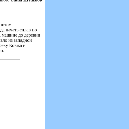
 потом
да начать сплав по
а машине до деревни
чало из западной
 реку Ковжа и
ю.