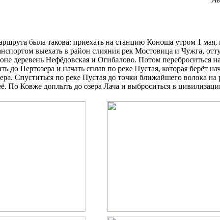
ршрута была такова: приехать на станцию Коноша утром 1 мая,
спортом выехать в район слияния рек Мостовица и Чужга, отту
йоне деревень Нефёдовская и Огибалово. Потом переброситься н
ать до Пертозера и начать сплав по реке Пустая, которая берёт на
зера. Спуститься по реке Пустая до точки ближайшего волока на
её. По Ковже доплыть до озера Лача и выброситься в цивилизаци