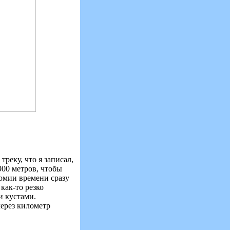
реку, что я записал,
900 метров, чтобы
номии времени сразу
как-то резко
и кустами.
через километр