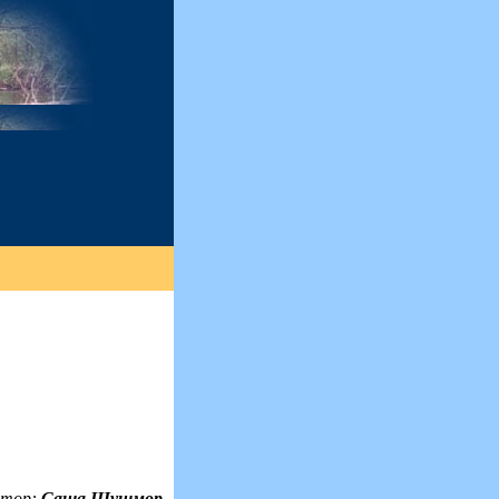
втор:
Саша Шушмор